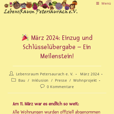
Zum
Menü
Inhalt
springen
März 2024: Einzug und
Schlüsselübergabe – Ein
Meilenstein!
Beitrags-
Beitrag veröffentlicht:
Lebensraum Petersaurach e. V.
1. März 2024
Autor:
Beitrags-
Bau
/
Inklusion
/
Presse
/
Wohnprojekt
Kategorie:
Beitrags-
0 Kommentare
Kommentare:
Am 11. März war es endlich so weit:
Alle Wohnungen wurden offiziell abgenommen