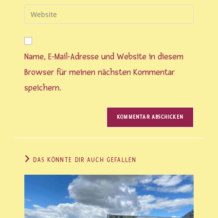
Benutzernamen
E-
Gib
zum
Mail-
deine
Kommentieren
Adresse
Website-
ein
zum
URL
Kommentieren
Name, E-Mail-Adresse und Website in diesem
ein
ein
(optional)
Browser für meinen nächsten Kommentar
speichern.
DAS KÖNNTE DIR AUCH GEFALLEN